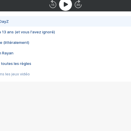
 DayZ
 a 13 ans (et vous l'avez ignoré)
e (littéralement)
im Rayan
 toutes les règles
s les jeux vidéo
us choquant de Rockstar ? - Le scandale BULLY
e plus moche de Steam
du RÊVE tourne au CAUCHEMAR
pendant 8 heures
it… à tort