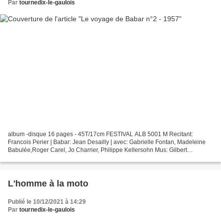
Par
tournedix-le-gaulois
album -disque 16 pages - 45T/17cm FESTIVAL ALB 5001 M Recitant:
Francois Perier | Babar: Jean Desailly | avec: Gabrielle Fontan, Madeleine
Babulée,Roger Carel, Jo Charrier, Philippe Kellersohn Mus: Gilbert
Carpentier | adapt / Real: Maritie Carpentier...
L'homme à la moto
Publié le 10/12/2021 à 14:29
Par
tournedix-le-gaulois