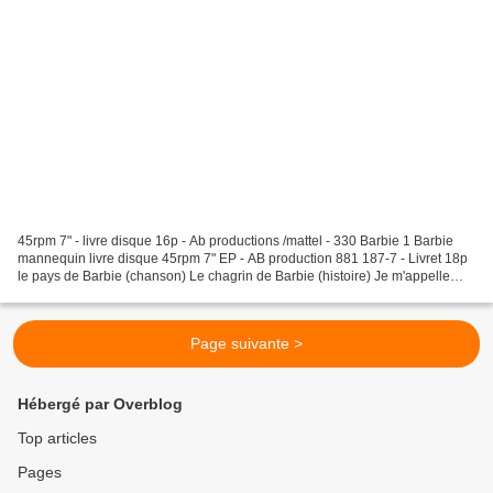
45rpm 7" - livre disque 16p - Ab productions /mattel - 330 Barbie 1 Barbie
mannequin livre disque 45rpm 7" EP - AB production 881 187-7 - Livret 18p
le pays de Barbie (chanson) Le chagrin de Barbie (histoire) Je m'appelle
Barbie, je suis ton amie S'inscrire...
Page suivante >
Hébergé par Overblog
Top articles
Pages