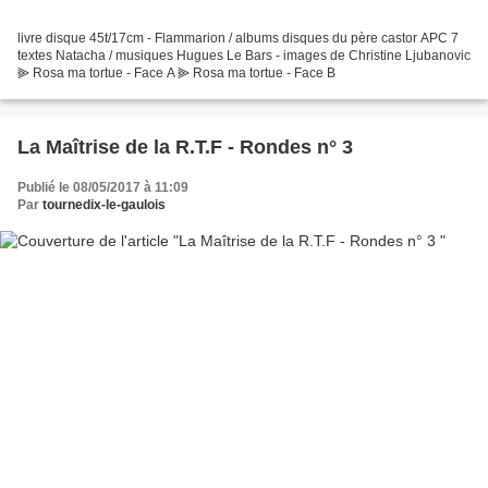
livre disque 45t/17cm - Flammarion / albums disques du père castor APC 7
textes Natacha / musiques Hugues Le Bars - images de Christine Ljubanovic
⫸ Rosa ma tortue - Face A ⫸ Rosa ma tortue - Face B
La Maîtrise de la R.T.F - Rondes n° 3
Publié le 08/05/2017 à 11:09
Par
tournedix-le-gaulois