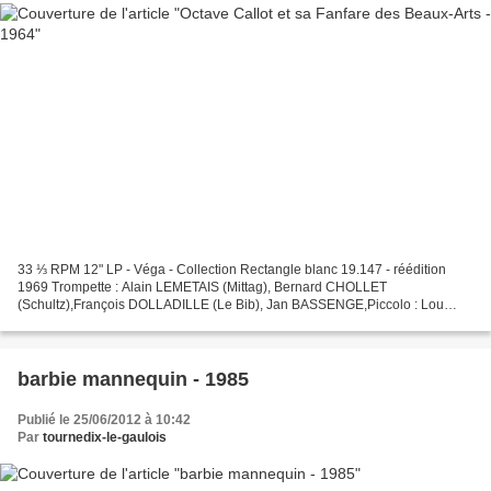
33 ⅓ RPM 12" LP - Véga - Collection Rectangle blanc 19.147 - réédition
1969 Trompette : Alain LEMETAIS (Mittag), Bernard CHOLLET
(Schultz),François DOLLADILLE (Le Bib), Jan BASSENGE,Piccolo : Lou
GAMME (invité),Jazzo-flute : Jacques LIMOUSIN, Trombone...
barbie mannequin - 1985
Publié le 25/06/2012 à 10:42
Par
tournedix-le-gaulois