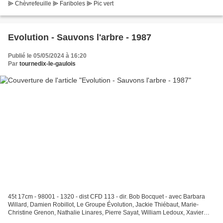
⫸ Chèvrefeuille ⫸ Fariboles ⫸ Pic vert
Evolution - Sauvons l'arbre - 1987
Publié le 05/05/2024 à 16:20
Par
tournedix-le-gaulois
45t 17cm - 98001 - 1320 - dist CFD 113 - dir. Bob Bocquet - avec Barbara
Willard, Damien Robillot, Le Groupe Évolution, Jackie Thiébaut, Marie-
Christine Grenon, Nathalie Linares, Pierre Sayat, William Ledoux, Xavier
Renard - écrit par Jean-Max Rivière...