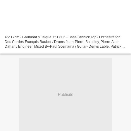
45t 17cm - Gaumont Musique 751 806 - Bass-Jannick Top / Orchestration
Des Cordes-François Rauber / Drums-Jean-Pierre Batailley, Pierre-Alain
Dahan / Engineer, Mixed By-Paul Scemama / Guitar- Denys Lable, Patrick
Tison / Orchestrations-Jean-Pierre Sabar/...
Publicité