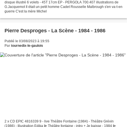
disque illustré 6 volets - 45T 17cm EP - PERGOLA 700.407 illustrations de
G.Jacquemot Il était un petit homme Cadet Rousselle Malbrough s'en va-t-en
guerre C'est la mère Michel
Pierre Desproges - La Scène - 1984 - 1986
Publié le 03/08/2023 à 19:55
Par
tournedix-le-gaulois
2 x CD EPIC 4816339 9 - live Théâtre Fontaine (1984) - Théâtre Grévin
(1986) - Illustration Edika ⫸ Théâtre fontaine - intro + Je baisse - 1984 ⫸