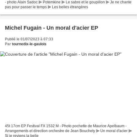
- photo Alain Sadoc ⫸ Potemkine ⫸ Le sabre et le goupillon ⫸ Je ne chante
pas pour passer le temps ⫸ Les belles étrangères
Michel Fugain - Un moral d'acier EP
Publié le 01/07/2023 à 07:33
Par
tournedix-le-gaulois
45t 17cm EP Festival FX 1532 M - Photo pochette de Maurice Apelbaum -
Arrangements et direction orchestre de Jean Bouchety ⫸ Un moral d'acier ⫸
Si je reviens la belle