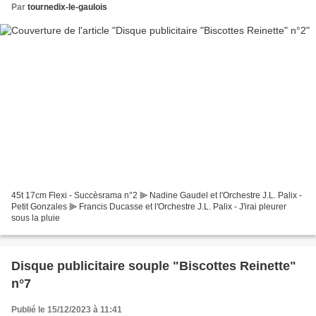
Par
tournedix-le-gaulois
45t 17cm Flexi - Succèsrama n°2 ⫸ Nadine Gaudel et l'Orchestre J.L. Palix -
Petit Gonzales ⫸ Francis Ducasse et l'Orchestre J.L. Palix - J'irai pleurer
sous la pluie
Disque publicitaire souple "Biscottes Reinette"
n°7
Publié le 15/12/2023 à 11:41