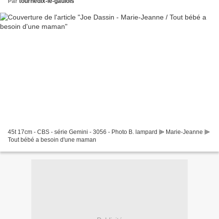
Par
tournedix-le-gaulois
45t 17cm - CBS - série Gemini - 3056 - Photo B. lampard ⫸ Marie-Jeanne ⫸
Tout bébé a besoin d'une maman