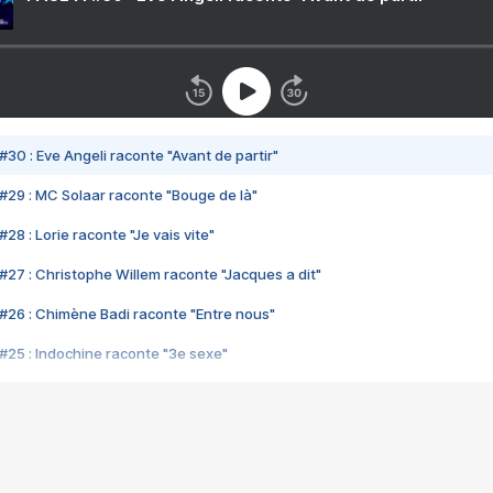
#30 : Eve Angeli raconte "Avant de partir"
#29 : MC Solaar raconte "Bouge de là"
28 : Lorie raconte "Je vais vite"
#27 : Christophe Willem raconte "Jacques a dit"
#26 : Chimène Badi raconte "Entre nous"
#25 : Indochine raconte "3e sexe"
#24 : Zaho raconte "C'est chelou"
#23 : Patrick Bruel raconte "Au café des délices"
#22 : Kyo raconte "Le chemin"