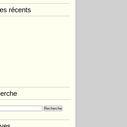
les récents
erche
ives