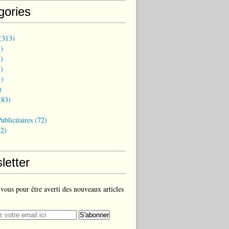
gories
(313)
)
)
)
)
)
83)
ublicitaires
(72)
2)
letter
ous pour être averti des nouveaux articles