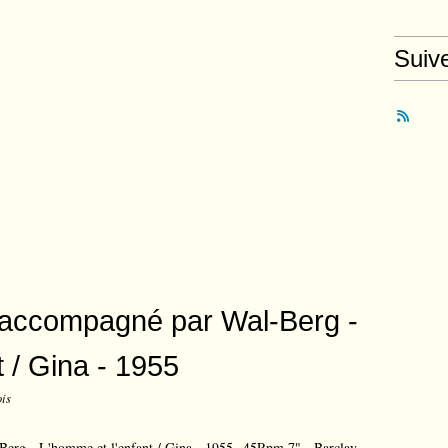
Suiv
 accompagné par Wal-Berg -
 / Gina - 1955
ois
45Rpm 7" - Barclay