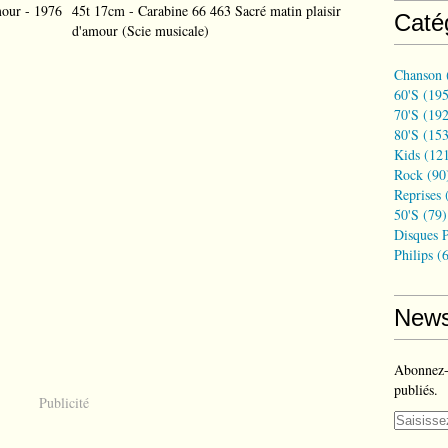
45t 17cm - Carabine 66 463 Sacré matin plaisir
Caté
d'amour (Scie musicale)
Chanson
60's
(195
70's
(192
80's
(153
Kids
(121
Rock
(90
Reprises
(
50's
(79)
Disques P
Philips
(6
News
Abonnez-v
publiés.
Publicité