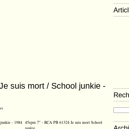
Artic
Je suis mort / School junkie -
Rech
ois
45rpm 7" - RCA PB 61324 Je suis mort School
Arch
junkie