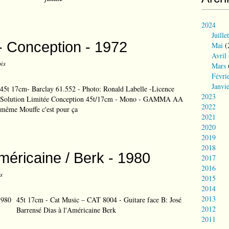
2024
Juillet
- Conception - 1972
Mai
(
Avril
ois
Mars
Févri
Janvi
45t 17cm- Barclay 61.552 - Photo: Ronald Labelle -Licence
2023
Solution Limitée Conception 45t/17cm - Mono - GAMMA AA
2022
 même Mouffe c'est pour ça
2021
2020
2019
2018
Américaine / Berk - 1980
2017
2016
s
2015
2014
2013
45t 17cm - Cat Music – CAT 8004 - Guitare face B: José
2012
Barrensé Dias à l'Américaine Berk
2011