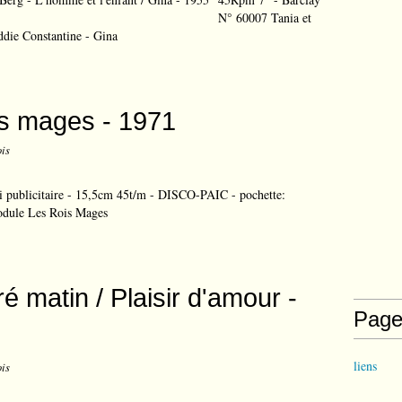
N° 60007 Tania et
ddie Constantine - Gina
ois mages - 1971
ois
i publicitaire - 15,5cm 45t/m - DISCO-PAIC - pochette:
dule Les Rois Mages
 matin / Plaisir d'amour -
Page
liens
ois