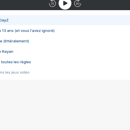
 DayZ
 a 13 ans (et vous l'avez ignoré)
e (littéralement)
im Rayan
 toutes les règles
s les jeux vidéo
us choquant de Rockstar ? - Le scandale BULLY
e plus moche de Steam
du RÊVE tourne au CAUCHEMAR
pendant 8 heures
it… à tort