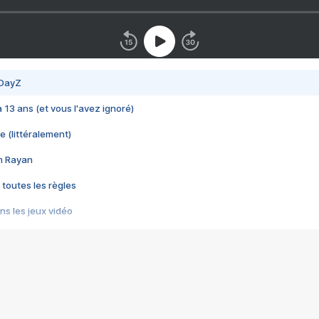
 DayZ
 a 13 ans (et vous l'avez ignoré)
e (littéralement)
im Rayan
 toutes les règles
s les jeux vidéo
us choquant de Rockstar ? - Le scandale BULLY
e plus moche de Steam
du RÊVE tourne au CAUCHEMAR
pendant 8 heures